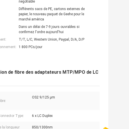
negotiable
Différents sacs de PE, cartons externes de
papier, le nouveau paquet de Geehe pour le
marché américa
Dans un délai de 7-9 jours ouvrables si
confirmez l'ordre aujourd'hui
ent:
T/T, L/C, Western Union, Paypal, D/A, D/P
ionnement:
1 800 PCs/jour
évasion de fibre des adaptateurs MTP/MPO de LC
OS2 9/125 μm
bre:
Connector Type:
6 x LC Duplex
e la longueur
850/1300nm