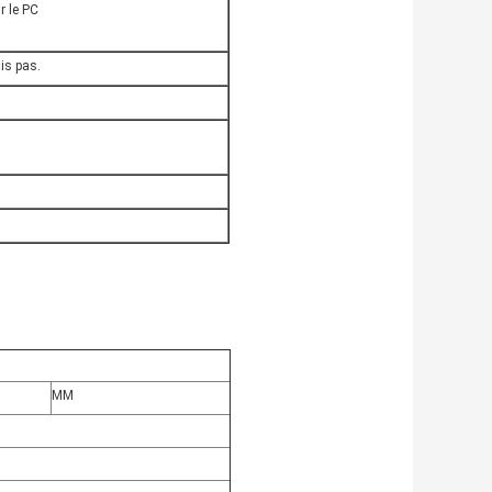
r le PC
is pas.
MM