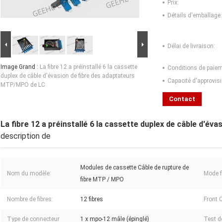
Prix:
Détails d'emballage:
Délai de livraison:
Image Grand :
La fibre 12 a préinstallé 6 la cassette
Conditions de paiem
duplex de câble d'évasion de fibre des adaptateurs
Capacité d'approvis
MTP/MPO de LC
Contact
La fibre 12 a préinstallé 6 la cassette duplex de câble d'
description de
Modules de cassette Câble de rupture de
Nom du modèle:
Mode fi
fibre MTP / MPO
Nombre de fibres:
12 fibres
Front 
Type de connecteur
1 x mpo-12 mâle (épinglé)
Test d