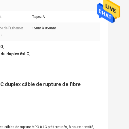
é:
Tapez A
ce de l'Ethernet
150m à 850nm
G:
PO
,
 du duplex 6xLC
,
LC duplex câble de rupture de fibre
 câbles de rupture MPO à LC pré-terminés, à haute densité,