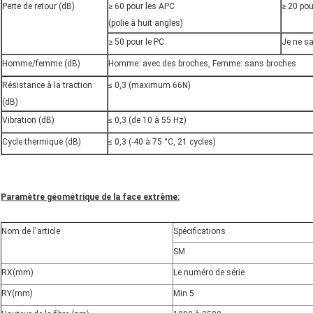
Perte de retour (dB)
≥ 60 pour les APC
≥ 20 pou
(polie à huit angles)
≥ 50 pour le PC
Je ne sa
Homme/femme (dB)
Homme: avec des broches, Femme: sans broches
Résistance à la traction
≤ 0,3 (maximum 66N)
(dB)
Vibration (dB)
≤ 0,3 (de 10 à 55 Hz)
Cycle thermique (dB)
≤ 0,3 (-40 à 75 °C, 21 cycles)
Paramètre géométrique de la face extrême:
Nom de l'article
Spécifications
SM
RX
(
mm
)
Le numéro de série
RY
(
mm
)
Min 5