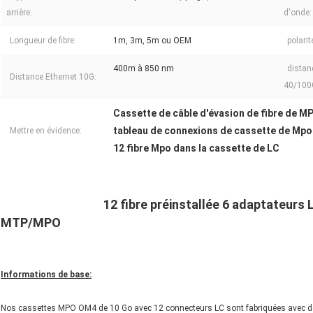
arrière:
d'onde:
Longueur de fibre:
1m, 3m, 5m ou OEM
polarit
400m à 850 nm
distan
Distance Ethernet 10G:
40/100
Cassette de câble d'évasion de fibre de M
tableau de connexions de cassette de Mpo
Mettre en évidence:
12 fibre Mpo dans la cassette de LC
12 fibre préinstallée 6 adaptateurs 
MTP/MPO
Informations de base:
Nos cassettes MPO OM4 de 10 Go avec 12 connecteurs LC sont fabriquées avec des