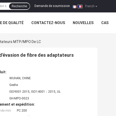
Demande de soumission
Recherche
|
French
 DE QUALITÉ
CONTACTEZ-NOUS
NOUVELLES
CAS
daptateurs MTP/MPO De LC
e d'évasion de fibre des adaptateurs
uit:
WUHAN, CHINE
Geehe
ISO9001:2015, ISO14001：2015, UL
GH-MPO-0023
ement et expédition:
nde min:
PC 200