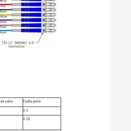
de série
Faible perte
0.2
0.35