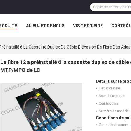
RODUITS
AU SUJET DE NOUS
VISITE D'USINE
CONTRÔLE
A Préinstallé 6 La Cassette Duplex De Câble D'évasion De Fibre Des A
La fibre 12 a préinstallé 6 la cassette duplex de câbl
MTP/MPO de LC
Détails sur le prod
Lieu d'origine:
Nom de marque:
Certification:
Numéro de modèle:
Conditions de pai
Quantité de comma