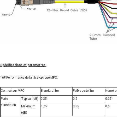
Spécifications et paramètres:
16F Performance de la fibre optique MPO:
Connecteur MPO
Standard Sm
Faible perte Sm
Numéro 
Perte
Typical (dB)
0.35
0.2
0.35
d'insertion
Maximum
0.75
0.35
0.6
(dB)