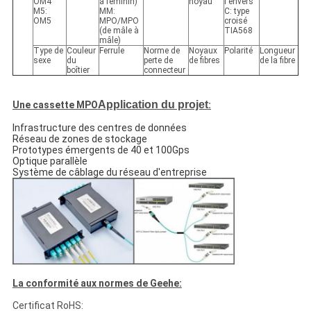
OM4
à féminin)
noyau
l'envers
M5:
MM:
C: type
OM5
MPO/MPO
croisé
(de mâle à
TIA568
mâle)
Type de
Couleur
Ferrule
Norme de
Noyaux
Polarité
Longueur
sexe
du
perte de
de fibres
de la fibre
boîtier
connecteur
Application du projet
Une cassette MPO
:
Infrastructure des centres de données
Réseau de zones de stockage
Prototypes émergents de 40 et 100Gps
Optique parallèle
Système de câblage du réseau d'entreprise
La conformité aux normes de Geehe:
Certificat RoHS: