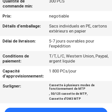
Quantité de
300 PCS
commande min:
CONTRÔLE
Prix:
negotiable
DE
Détails d'emballage:
Sacs individuels en PE, cartons
QUALITÉ
extérieurs en papier
Délai de livraison:
5-7 jours ouvrables pour
CONTACTEZ-
l'expédition
NOUS
Conditions de
T/T, L/C, Western Union, Paypal,
paiement:
argent liquide
NOUVELLES
Capacité
1 800 PCs/jour
d'approvisionnement:
CAS
Surligner:
Cassette à plusieurs modes de
fonctionnement de MTP
,
,
50/125 cassette de MTP
Cassette d'OM3 MTP
PLAN
DU