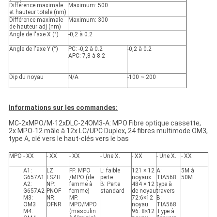
Différence maximale
Maximum: 500
et hauteur totale (nm)
Différence maximale
Maximum: 300
de hauteur adj (nm)
Angle de l'axe X (°)
-0,2 à 0.2
Angle de l'axe Y (°)
PC: -0,2 à 0.2
-0,2 à 0.2
APC: 7,8 à 8.2
Dip du noyau
N/A
-100 ~ 200
Informations sur les commandes:
MC-2xMPO/M-12xDLC-24OM3-A: MPO Fibre optique cassette,
2x MPO-12 mâle à 12x LC/UPC Duplex, 24 fibres multimode OM3,
type A, clé vers le haut-clés vers le bas
MPO
- XX
- XX
- XX
- Une X.
- XX
- Une X.
- XX
A1:
LZ:
FF: MPO
L: faible
121 × 12
A:
5M à
G657A1
LSZH
/MPO (de
perte
noyaux
TIA568
50M
A2:
NP:
femme à
B: Perte
484 × 12
type à
G657A2
PNOF
femme)
standard
de noyau
travers
M3:
NR:
MF:
72:6×12
B:
OM3
OFNR
MPO/MPO
noyau
TIA568
M4:
(masculin
96: 8×12
Type à