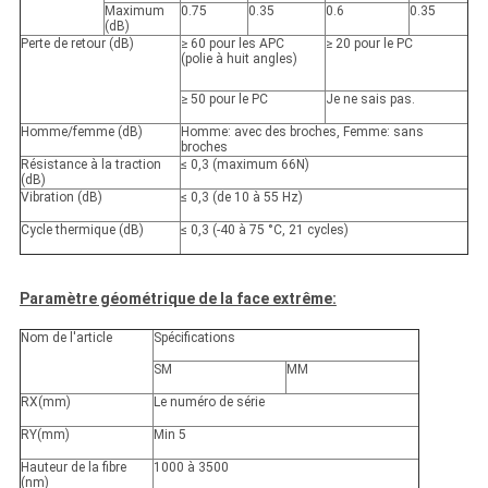
Maximum
0.75
0.35
0.6
0.35
(dB)
Perte de retour (dB)
≥ 60 pour les APC
≥ 20 pour le PC
(polie à huit angles)
≥ 50 pour le PC
Je ne sais pas.
Homme/femme (dB)
Homme: avec des broches, Femme: sans
broches
Résistance à la traction
≤ 0,3 (maximum 66N)
(dB)
Vibration (dB)
≤ 0,3 (de 10 à 55 Hz)
Cycle thermique (dB)
≤ 0,3 (-40 à 75 °C, 21 cycles)
Paramètre géométrique de la face extrême:
Nom de l'article
Spécifications
SM
MM
RX
(
mm
)
Le numéro de série
RY
(
mm
)
Min 5
Hauteur de la fibre
1000 à 3500
(nm)