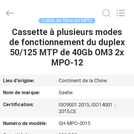
Geehe
Optical
Communication
Co.,ltd.
All
Câble de fibre de MPO
Rights
Reserved.
Cassette à plusieurs modes
MAISON
Developed
by
ECER
de fonctionnement du duplex
PRODUITS
50/125 MTP de 40Gb OM3 2x
MPO-12
AU
SUJET
Lieu d'origine:
Continent de la Chine
DE
Nom de marque:
Geehe
NOUS
Certification:
ISO9001:2015, ISO14001：
2015,CE
VISITE
Numéro de modèle:
GH-MPO-0015
D'USINE