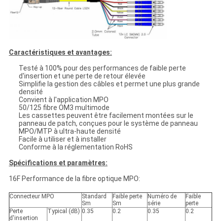
Caractéristiques et avantages:
Testé à 100% pour des performances de faible perte
d'insertion et une perte de retour élevée
Simplifie la gestion des câbles et permet une plus grande
densité
Convient à l'application MPO
50/125 fibre OM3 multimode
Les cassettes peuvent être facilement montées sur le
panneau de patch, conçues pour le système de panneau
MPO/MTP à ultra-haute densité
Facile à utiliser et à installer
Conforme à la réglementation RoHS
Spécifications et paramètres:
16F Performance de la fibre optique MPO:
Connecteur MPO
Standard
Faible perte
Numéro de
Faible
Sm
Sm
série
perte
Perte
Typical (dB)
0.35
0.2
0.35
0.2
d'insertion