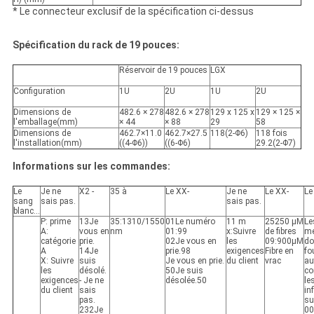
* Le connecteur exclusif de la spécification ci-dessus
Spécification du rack de 19 pouces:
Réservoir de 19 pouces
LGX
Configuration
1U
2U
1U
2U
Dimensions de
482.6 × 278
482.6 × 278
129 x 125 x
129 × 125 ×
l'emballage
(
mm
)
× 44
× 88
29
58
Dimensions de
462.7×11.0
462.7×27.5
118
(
2-Φ6
)
118 fois
l'installation
(
mm
)
((4-Φ6))
((6-Φ6)
29.2
(
2-Φ7
)
Informations sur les commandes:
Le
Je ne
X2 -
35 à
Le XX-
Je ne
Le XX-
Le
sang
sais pas.
sais pas.
blanc...
P: prime
13Je
35
:
1310/1550
01Le numéro
11 m
25250 μM
Le
A:
vous en
nm
01:99
x:
Suivre
de fibres
m
catégorie
prie.
02Je vous en
les
09:900μM
do
A
14Je
prie.98
exigences
Fibre en
fo
X: Suivre
suis
Je vous en prie.
du client
vrac
au
les
désolé.
50Je suis
co
exigences
- Je ne
désolée.50
le
du client
sais
in
pas.
su
232Je
00