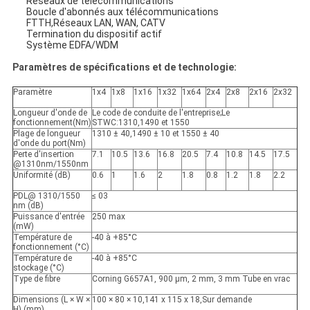
Réseaux de télécommunications
Boucle d'abonnés aux télécommunications
FTTH,
Réseaux LAN, WAN, CATV
Termination du dispositif actif
Système EDFA/WDM
Paramètres de spécifications et de technologie
:
Paramètre
1x4
1x8
1x16
1x32
1x64
2x4
2x8
2x16
2x32
Longueur d'onde de
Le code de conduite de l'entreprise
;
Le
fonctionnement
(
Nm
)
STWC:1310
,
1490 et 1550
Plage de longueur
1310 ± 40
,
1490 ± 10 et 1550 ± 40
d'onde du port
(
Nm
)
Perte d'insertion
7.1
10.5
13.6
16.8
20.5
7.4
10.8
14.5
17.5
@1310nm/1550nm
Uniformité (dB)
0.6
1
1.6
2
1.8
0.8
1.2
1.8
2.2
PDL@ 1310/1550
≤ 03
nm (dB)
Puissance d'entrée
250 max
(mW)
Température de
-40 à +85
°C
fonctionnement (
°C
)
Température de
-40 à +85
°C
stockage (
°C
)
Type de fibre
Corning G657A1, 900 μm, 2 mm, 3 mm Tube en vrac
Dimensions (L × W ×
100 × 80 × 10
,
141 x 115 x 18
,
Sur demande
H) (mm)