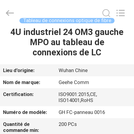
-
2026
Wuhan
Geehe
Optical
Tableau de connexions optique de fibre
Communication
Co.,ltd.
4U industriel 24 OM3 gauche
MAISON
All
Rights
Reserved.
MPO au tableau de
Developed
by
PRODUITS
connexions de LC
ECER
AU
Lieu d'origine:
Wuhan Chine
SUJET
Nom de marque:
Geehe Comm
DE
Certification:
ISO9001:2015,CE,
NOUS
ISO14001,RoHS
Numéro de modèle:
GH FC-panneau 0016
VISITE
Quantité de
200 PCs
D'USINE
commande min: