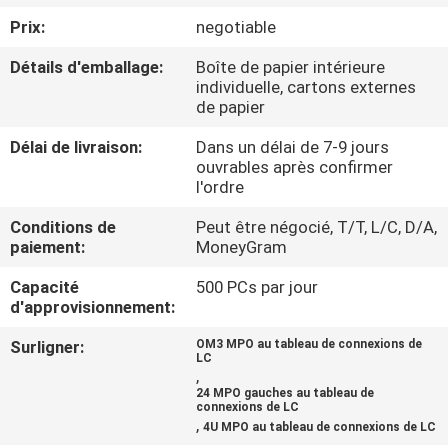
Prix:
negotiable
CONTRÔLE
Détails d'emballage:
Boîte de papier intérieure
DE
individuelle, cartons externes
de papier
QUALITÉ
Délai de livraison:
Dans un délai de 7-9 jours
ouvrables après confirmer
CONTACTEZ-
l'ordre
NOUS
Conditions de
Peut être négocié, T/T, L/C, D/A,
paiement:
MoneyGram
NOUVELLES
Capacité
500 PCs par jour
d'approvisionnement:
CAS
Surligner:
OM3 MPO au tableau de connexions de
LC
,
24 MPO gauches au tableau de
PLAN
connexions de LC
,
4U MPO au tableau de connexions de LC
DU