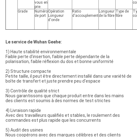
vous en
co
prie.
Grade
Numéro
Opération
Ratio
Longueur
Type de
Ty
de port
Longueur
d'accouplement
de la fibre
fibre
co
d'onde
Le service de Wuhan Geehe:
1) Haute stabilité environnementale
Faible perte d'insertion, faible perte dépendante de la
polarisation, faible réflexion du dos et bonne uniformité
2) Structure compacte
Petite taille, il peut être directement installé dans une variété de
boîte de transfert et juste prendre peu d'espace
3) Contrôle de qualité strict
Nous garantissons que chaque produit entre dans les mains
des clients est soumis à des normes de test strictes
4) Livraison rapide
Avec des travailleurs qualifiés et stables, le roulement des
commandes est plus rapide que les concurrents
5) Audit des usines
Nous coopérons avec des marques célèbres et des clients