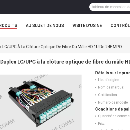
RODUITS
AU SUJET DE NOUS
VISITE D'USINE
CONTRÔLE
x LC/UPC À La Clôture Optique De Fibre Du Mâle HD 1U De 24F MPO
Duplex LC/UPC à la clôture optique de fibre du mâle 
Détails sur le prod
Lieu d'origine:
Nom de marque:
Certification:
Numéro de modèle:
Conditions de pai
Quantité de comma
Prix: