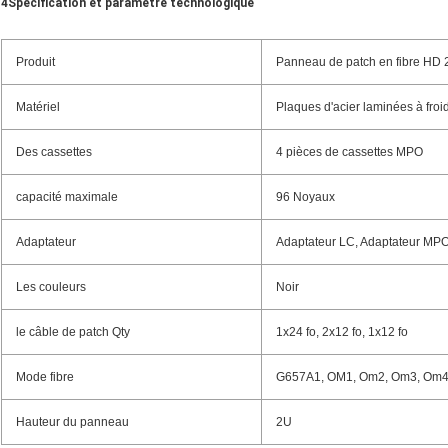
4Spécification et paramètre technologique
Produit
Panneau de patch en fibre HD
Matériel
Plaques d'acier laminées à froi
Des cassettes
4 pièces de cassettes MPO
capacité maximale
96 Noyaux
Adaptateur
Adaptateur LC, Adaptateur MP
Les couleurs
Noir
le câble de patch Qty
1x24 fo, 2x12 fo, 1x12 fo
Mode fibre
G657A1, OM1, Om2, Om3, Om
Hauteur du panneau
2U