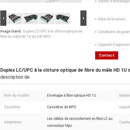
Détails d'emballage:
Délai de livraison:
Image Grand :
Duplex LC/UPC à la clôture optique de
Conditions de paiem
fibre du mâle HD 1U de 24F MPO
Capacité d'approvis
Contact
Duplex LC/UPC à la clôture optique de fibre du mâle HD 1U
description de
Nom du modèle:
Enveloppe à fibre optique HD 1U
Matérie
Cassettes:
Cassettes de MPO
capaci
Les câbles de raccordement en fibre LC au
Adaptateur:
Couleu
connecteur Mpo