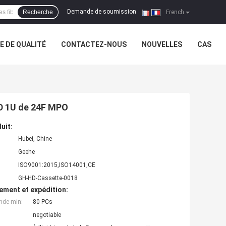
Demande de soumission
Recherche
|
French
 DE QUALITÉ
CONTACTEZ-NOUS
NOUVELLES
CAS
HD 1U de 24F MPO
uit:
Hubei, Chine
Geehe
ISO9001:2015,ISO14001,CE
GH-HD-Cassette-0018
ement et expédition:
nde min:
80 PCs
negotiable