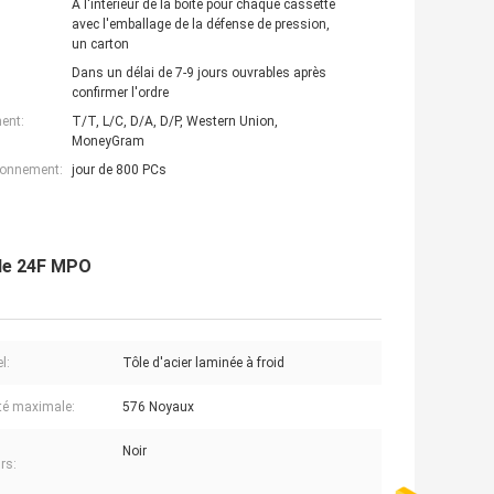
À l'intérieur de la boîte pour chaque cassette
avec l'emballage de la défense de pression,
un carton
Dans un délai de 7-9 jours ouvrables après
confirmer l'ordre
ent:
T/T, L/C, D/A, D/P, Western Union,
MoneyGram
ionnement:
jour de 800 PCs
 de 24F MPO
l:
Tôle d'acier laminée à froid
té maximale:
576 Noyaux
Noir
rs: