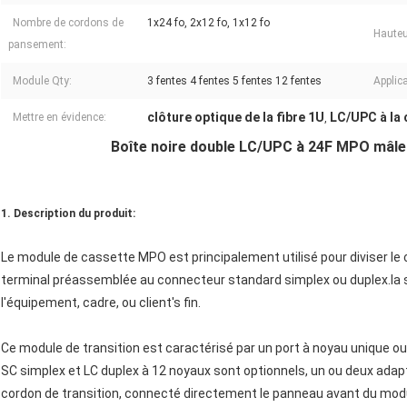
Nombre de cordons de
1x24 fo, 2x12 fo, 1x12 fo
Hauteu
pansement:
Module Qty:
3 fentes 4 fentes 5 fentes 12 fentes
Applica
clôture optique de la fibre 1U
LC/UPC à la 
Mettre en évidence:
,
Boîte noire double LC/UPC à 24F MPO mâle H
1. Description du produit:
Le module de cassette MPO est principalement utilisé pour diviser le
terminal préassemblée au connecteur standard simplex ou duplex.la 
l'équipement, cadre, ou client's fin.
Ce module de transition est caractérisé par un port à noyau unique o
SC simplex et LC duplex à 12 noyaux sont optionnels, un ou deux adaptat
cordon de transition, connecté directement le panneau avant du module