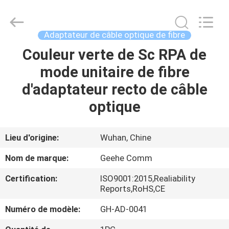
Wuhan
Geehe
Optical
Communication
Co.,ltd.
Adaptateur de câble optique de fibre
All
Rights
Couleur verte de Sc RPA de
MAISON
Reserved.
Developed
by
mode unitaire de fibre
ECER
PRODUITS
d'adaptateur recto de câble
optique
AU
SUJET
Lieu d'origine:
Wuhan, Chine
DE
Nom de marque:
Geehe Comm
NOUS
Certification:
ISO9001:2015,Realiability
Reports,RoHS,CE
VISITE
Numéro de modèle:
GH-AD-0041
D'USINE