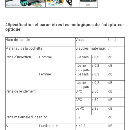
4Spécification et paramètres technologiques de l'adaptateur
optique:
Nom de l'article
Valeur
Unité
Matériau de la pochette
D'autres matériaux
/
Perte d'insertion
Homme
- Je sais.
≤ 0,5
dB
- Je ne
≤ 0,2
dB
sais pas.
Femme
- Je sais.
≤ 0,3
dB
- Je ne
≤ 0,2
dB
sais pas.
Perte de rendement
UPC
≥ 50
dB
APC
≥ 60
dB
Le PC
≥ 35
dB
Perte maximale d'insertion.
0.2
dB
∆ IL
L'uniformité
> >
0.2
dB