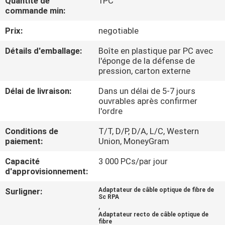
Quantité de
1PC
commande min:
CONTRÔLE
Prix:
negotiable
DE
Détails d'emballage:
Boîte en plastique par PC avec
QUALITÉ
l'éponge de la défense de
pression, carton externe
CONTACTEZ-
Délai de livraison:
Dans un délai de 5-7 jours
ouvrables après confirmer
NOUS
l'ordre
Conditions de
T/T, D/P, D/A, L/C, Western
NOUVELLES
paiement:
Union, MoneyGram
Capacité
3 000 PCs/par jour
CAS
d'approvisionnement:
Surligner:
Adaptateur de câble optique de fibre de
Sc RPA
PLAN
,
Adaptateur recto de câble optique de
DU
fibre