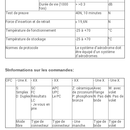
Durée de vie (1000
> >
0.3
dB
fois)
Test de preuve
40N, 10 minutes
N
Force d'insertion et de retrait
≤ 19,6N
N
Température de fonctionnement
-25 à +70
°C
Température de stockage
-25 à +70
°C
Normes de protocole
Le système d'aérodrome doit
être équipé d'un système
d'aérodromes.
5Informations sur les commandes:
OFC
- Une X.
- XX
- XX
- XX
- Une X.
- Une X.
S:
SC
APC
Z: céramique
Avec
W: avec
Simplex
FC
UPC
de zirconium
Flange
volet
D: Duplex
Résultats
Le PC
P: phosphore
N: Pas de
N: Pas de
LC
bronze
bride
volet
- Je vous en
prie.
Mode
Type de
Type de
- Une
Type de
Type de
fibre
connecteur
connecteur
manche.
bride
volet