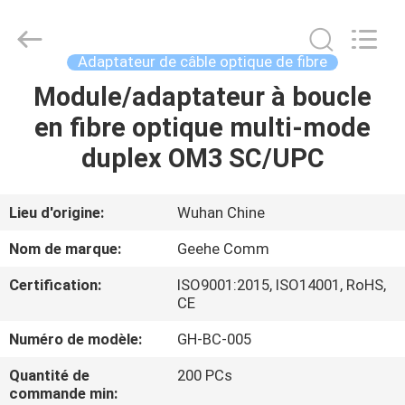
Wuhan
Geehe
Optical
Communication
Co.,ltd.
Adaptateur de câble optique de fibre
All
Rights
Module/adaptateur à boucle
MAISON
Reserved.
Developed
by
en fibre optique multi-mode
ECER
PRODUITS
duplex OM3 SC/UPC
AU
Lieu d'origine:
Wuhan Chine
SUJET
Nom de marque:
Geehe Comm
DE
Certification:
ISO9001:2015, ISO14001, RoHS,
NOUS
CE
Numéro de modèle:
GH-BC-005
VISITE
Quantité de
200 PCs
D'USINE
commande min: