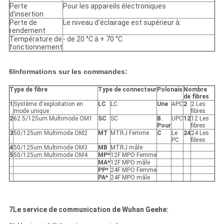
Perte
Pour les appareils électroniques
d'insertion
Perte de
Le niveau d'éclairage est supérieur à:
rendement
Température de
- de 20 °C à + 70 °C
fonctionnement
6Informations sur les commandes:
Type de fibre
Type de connecteur
Polonais
Nombre
de fibres
1
Système d'exploitation en
LC
LC
Une
APC
2
2 Les
mode unique
fibres
2
62.5/125um Multimode OM1
SC
SC
B.
UPC
12
12 Les
Pour
fibres
3
50/125um Multimode OM2
MT
MTRJ Femme
C
Le
24
24 Les
PC
fibres
4
50/125um Multimode OM3
MB
MTRJ mâle
5
50/125um Multimode OM4
MP*
12F MPO Femme
MA*
12F MPO mâle
PP*
24F MPO Femme
PA*
24F MPO mâle
7Le service de communication de Wuhan Geehe: