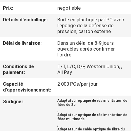
Prix:
negotiable
CONTRÔLE
Détails d'emballage:
Boîte en plastique par PC avec
DE
l'éponge de la défense de
pression, carton externe
QUALITÉ
Délai de livraison:
Dans un délai de 8-9 jours
ouvrables après confirmer
CONTACTEZ-
l'ordre
NOUS
Conditions de
T/T, L/C, D/P, Western Union, ,
paiement:
Ali Pay
NOUVELLES
Capacité
2 000 PCs/par jour
d'approvisionnement:
CAS
Surligner:
Adaptateur optique de réalimentation de
fibre de Sc
,
Adaptateur optique de réalimentation de
PLAN
fibre multimode
,
DU
Adaptateur de câble optique de fibre du