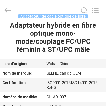
Wuhan
Geehe
Optical
Communication
Co.,ltd.
Adaptateur de câble optique de fibre
All
Rights
Adaptateur hybride en fibre
MAISON
Reserved.
Developed
by
optique mono-
ECER
PRODUITS
mode/couplage FC/UPC
féminin à ST/UPC mâle
AU
SUJET
Lieu d'origine:
Wuhan Chine
DE
Nom de marque:
GEEHE, can do OEM
NOUS
Certification:
ISO9001:2015,ISO14001:2015,
RoHS
VISITE
Numéro de modèle:
GH-AD-007
D'USINE