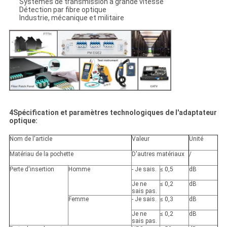
Systèmes de transmission à grande vitesse
Détection par fibre optique
Industrie, mécanique et militaire
4Spécification et paramètres technologiques de l'adaptateur
optique:
Nom de l'article
Valeur
Unité
Matériau de la pochette
D'autres matériaux
/
Perte d'insertion
Homme
- Je sais.
≤ 0,5
dB
Je ne
≤ 0,2
dB
sais pas.
Femme
- Je sais.
≤ 0,3
dB
Je ne
≤ 0,2
dB
sais pas.