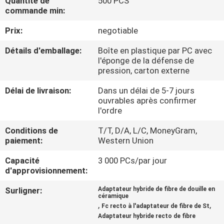
Quantité de
500 PCS
commande min:
CONTRÔLE
Prix:
negotiable
DE
Détails d'emballage:
Boîte en plastique par PC avec
QUALITÉ
l'éponge de la défense de
pression, carton externe
CONTACTEZ-
Délai de livraison:
Dans un délai de 5-7 jours
ouvrables après confirmer
NOUS
l'ordre
Conditions de
T/T, D/A, L/C, MoneyGram,
NOUVELLES
paiement:
Western Union
Capacité
3 000 PCs/par jour
CAS
d'approvisionnement:
Surligner:
Adaptateur hybride de fibre de douille en
céramique
PLAN
,
,
Fc recto à l'adaptateur de fibre de St
DU
Adaptateur hybride recto de fibre