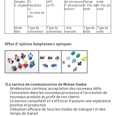
Simplex
FC
UPC
de zirconium
Flange
volet
D: Duplex
Résultats
Le PC
P: phosphore
N: Pas de
N: Pas de
LC
bronze
bride
volet
- Je vous en
prie.
Mode
Type de
Type de
- Une
Type de
Type de
fibre
connecteur
connecteur
manche.
bride
volet
6Plus d' options Adaptateurs optiques:
7Le service de communication de Wuhan Geehe:
Amélioration continue; acceptation des nouveaux défis
L'innovation dans les nouveaux processus et la création de
nouveaux produits au profit de nos clients
Le service consultatif et s'efforcer d'assurer une expérience
positive et productive
Utilisation efficace de tous les modes de transport et des
temps de transit