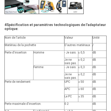
4Spécification et paramètres technologiques de l'adaptateur
optique:
Nom de l'article
Valeur
Unité
Matériau de la pochette
D'autres matériaux
/
Perte d'insertion
Homme
- Je sais.
≤ 0,5
dB
Je ne
≤ 0,2
dB
sais pas.
Femme
- Je sais.
≤ 0,3
dB
Je ne
≤ 0,2
dB
sais pas.
Perte de rendement
UPC
≥ 50
dB
APC
≥ 60
dB
Le PC
≥ 35
dB
Perte maximale d'insertion.
0.2
dB