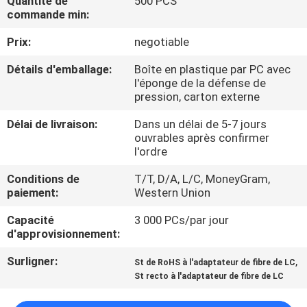
Quantité de
500 PCS
commande min:
CONTRÔLE
Prix:
negotiable
DE
Détails d'emballage:
Boîte en plastique par PC avec
QUALITÉ
l'éponge de la défense de
pression, carton externe
CONTACTEZ-
Délai de livraison:
Dans un délai de 5-7 jours
ouvrables après confirmer
NOUS
l'ordre
Conditions de
T/T, D/A, L/C, MoneyGram,
NOUVELLES
paiement:
Western Union
Capacité
3 000 PCs/par jour
CAS
d'approvisionnement:
Surligner:
,
St de RoHS à l'adaptateur de fibre de LC
PLAN
St recto à l'adaptateur de fibre de LC
DU