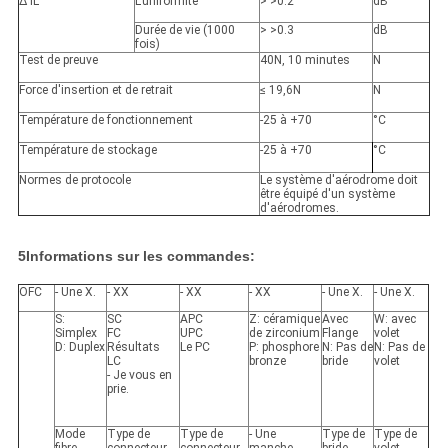
∆ IL
L'uniformité
> >
0.2
dB
Durée de vie (1000
> >
0.3
dB
fois)
Test de preuve
40N, 10 minutes
N
Force d'insertion et de retrait
≤ 19,6N
N
Température de fonctionnement
-25 à +70
°C
Température de stockage
-25 à +70
°C
Normes de protocole
Le système d'aérodrome doit
être équipé d'un système
d'aérodromes.
5Informations sur les commandes:
OFC
- Une X.
- XX
- XX
- XX
- Une X.
- Une X.
S:
SC
APC
Z: céramique
Avec
W: avec
Simplex
FC
UPC
de zirconium
Flange
volet
D: Duplex
Résultats
Le PC
P: phosphore
N: Pas de
N: Pas de
LC
bronze
bride
volet
- Je vous en
prie.
Mode
Type de
Type de
- Une
Type de
Type de
fibre
connecteur
connecteur
manche.
bride
volet