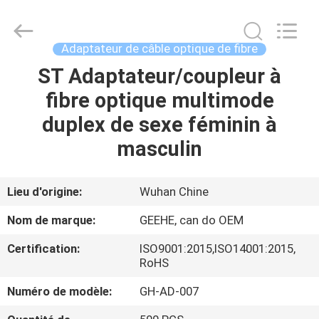
Wuhan
Geehe
Optical
Communication
Co.,ltd.
Adaptateur de câble optique de fibre
All
Rights
ST Adaptateur/coupleur à
MAISON
Reserved.
Developed
by
fibre optique multimode
ECER
PRODUITS
duplex de sexe féminin à
masculin
AU
SUJET
Lieu d'origine:
Wuhan Chine
DE
Nom de marque:
GEEHE, can do OEM
NOUS
Certification:
ISO9001:2015,ISO14001:2015,
RoHS
VISITE
Numéro de modèle:
GH-AD-007
D'USINE